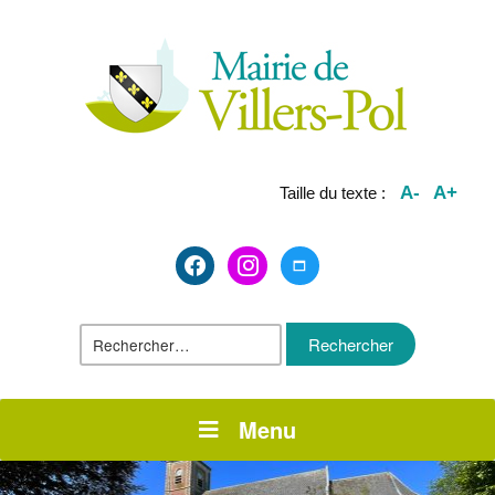
A-
A+
Taille du texte :
facebook2
instagram
maximize
Rechercher :
Menu