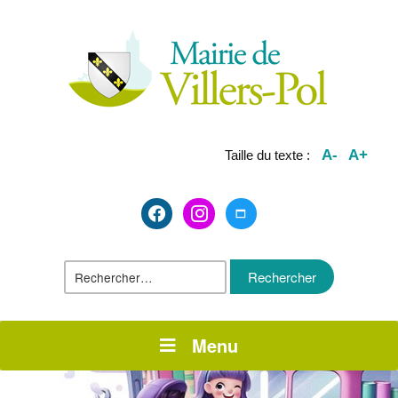
A-
A+
Taille du texte :
facebook2
instagram
maximize
Rechercher :
Menu