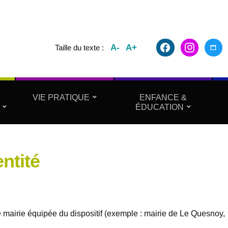
facebook2
instagram
maxim
A-
A+
Taille du texte :
VIE PRATIQUE
ENFANCE &
ÉDUCATION
entité
mairie équipée du dispositif (exemple : mairie de Le Quesnoy,