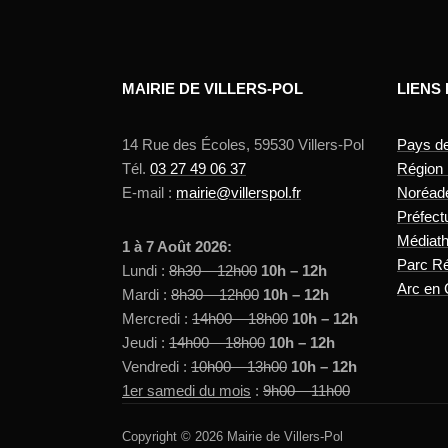
MAIRIE DE VILLERS-POL
LIENS
14 Rue des Écoles, 59530 Villers-Pol
Pays d
Tél.
03 27 49 06 37
Région
E-mail :
mairie@villerspol.fr
Noréad
Préfect
Médiat
1 à 7 Août 2026:
Parc Ré
Lundi :
8h30 – 12h00
10h – 12h
Arc en 
Mardi :
8h30 – 12h00
10h – 12h
Mercredi :
14h00 – 18h00
10h – 12h
Jeudi :
14h00 – 18h00
10h – 12h
Vendredi :
10h00 – 13h00
10h – 12h
1er samedi du mois
:
9h00 – 11h00
Copyright © 2026 Mairie de Villers-Pol