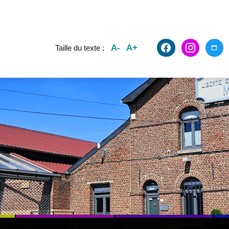
facebook2
instagram
maxim
A-
A+
Taille du texte :