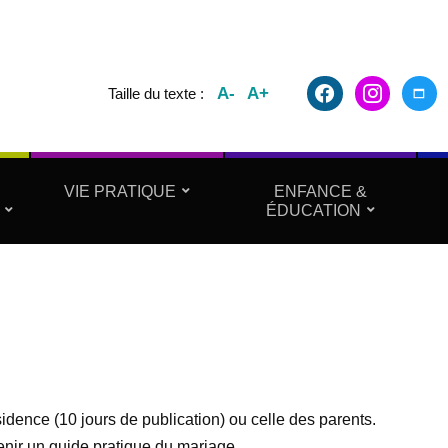
facebook2
instagram
maxim
A-
A+
Taille du texte :
VIE PRATIQUE
ENFANCE &
ÉDUCATION
sidence (10 jours de publication) ou celle des parents.
enir un guide pratique du mariage.