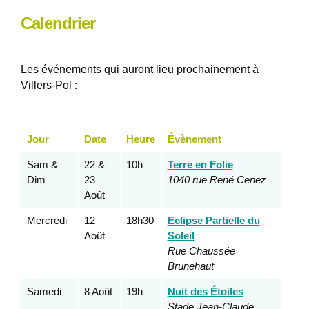
Calendrier
Les événements qui auront lieu prochainement à
Villers-Pol :
Jour
Date
Heure
Évènement
Sam &
22 &
10h
Terre en Folie
Dim
23
1040 rue René Cenez
Août
Mercredi
12
18h30
Eclipse Partielle du
Août
Soleil
Rue Chaussée
Brunehaut
Samedi
8 Août
19h
Nuit des Étoiles
Stade Jean-Claude