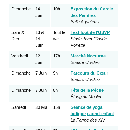
Dimanche
14
10h
Exposition du Cercle
Juin
des Peintres
Salle Aquaterra
Sam &
13 &
Tout le
Festifoot de l’USVP
Dim
14
we
Stade Jean-Claude
Juin
Poirette
Vendredi
12
17h
Marché Nocturne
Juin
Square Cordiez
Dimanche
7 Juin
9h
Parcours du Cœur
Square Cordiez
Dimanche
7 Juin
8h
Fête de la Pêche
Étang du Moulin
Samedi
30 Mai
15h
Séance de yoga
ludique parent-enfant
La Ferme des XIV