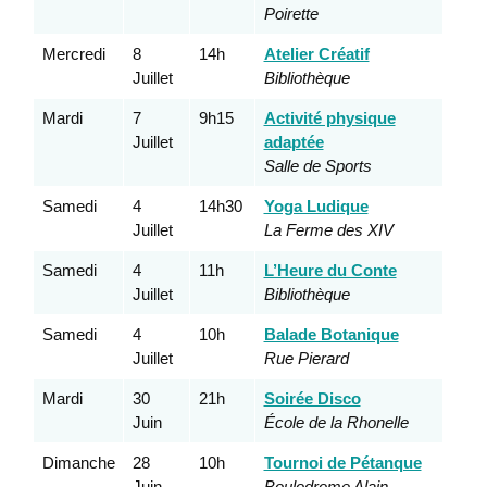
Poirette
Mercredi
8
14h
Atelier Créatif
Juillet
Bibliothèque
Mardi
7
9h15
Activité physique
Juillet
adaptée
Salle de Sports
Samedi
4
14h30
Yoga Ludique
Juillet
La Ferme des XIV
Samedi
4
11h
L’Heure du Conte
Juillet
Bibliothèque
Samedi
4
10h
Balade Botanique
Juillet
Rue Pierard
Mardi
30
21h
Soirée Disco
Juin
École de la Rhonelle
Dimanche
28
10h
Tournoi de Pétanque
Juin
Boulodrome Alain