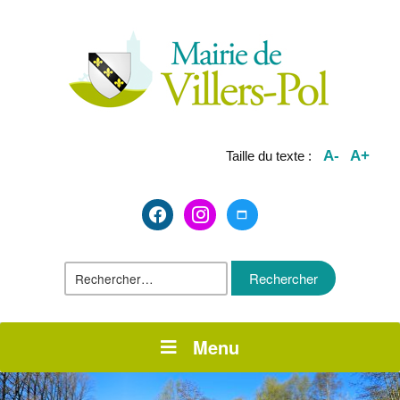
A-
A+
Taille du texte :
facebook2
instagram
maximize
Rechercher :
Menu