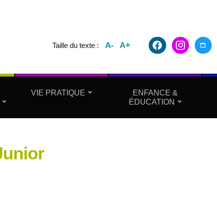
facebook2
instagram
maxim
A-
A+
Taille du texte :
VIE PRATIQUE
ENFANCE &
ÉDUCATION
Junior