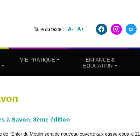
facebook2
instagram
maxim
A-
A+
Taille du texte :
VIE PRATIQUE
ENFANCE &
ÉDUCATION
avon
s à Savon, 3ème édition
e de l’Enfer du Moulin sera de nouveau ouverte aux casse-cous le 21 