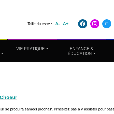
facebook2
instagram
maxim
A-
A+
Taille du texte :
VIE PRATIQUE
ENFANCE &
ÉDUCATION
 Choeur
r se produira samedi prochain. N’hésitez pas à y assister pour pas