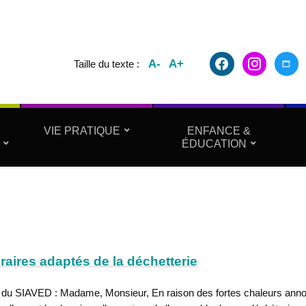
facebook2
instagram
maxim
A-
A+
Taille du texte :
VIE PRATIQUE
ENFANCE &
ÉDUCATION
raires adaptés de la déchetterie
 du SIAVED : Madame, Monsieur, En raison des fortes chaleurs ann