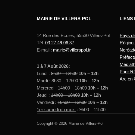
MAIRIE DE VILLERS-POL
LIENS
14 Rue des Écoles, 59530 Villers-Pol
Pays d
Tél.
03 27 49 06 37
Région
E-mail :
mairie@villerspol.fr
Noréad
Préfect
Médiat
1 à 7 Août 2026:
Parc Ré
Lundi :
8h30 – 12h00
10h – 12h
Arc en 
Mardi :
8h30 – 12h00
10h – 12h
Mercredi :
14h00 – 18h00
10h – 12h
Jeudi :
14h00 – 18h00
10h – 12h
Vendredi :
10h00 – 13h00
10h – 12h
1er samedi du mois
:
9h00 – 11h00
Copyright © 2026 Mairie de Villers-Pol