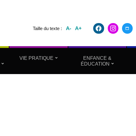
facebook2
instagram
maxim
A-
A+
Taille du texte :
VIE PRATIQUE
ENFANCE &
ÉDUCATION