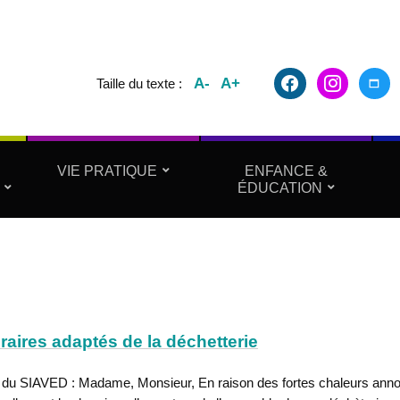
facebook2
instagram
maxim
A-
A+
Taille du texte :
VIE PRATIQUE
ENFANCE &
ÉDUCATION
raires adaptés de la déchetterie
 du SIAVED : Madame, Monsieur, En raison des fortes chaleurs ann