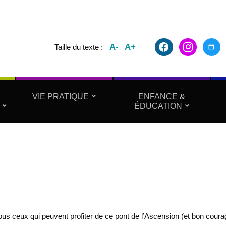
facebook2
instagram
maxim
A-
A+
Taille du texte :
VIE PRATIQUE
ENFANCE &
ÉDUCATION
us ceux qui peuvent profiter de ce pont de l’Ascension (et bon cour