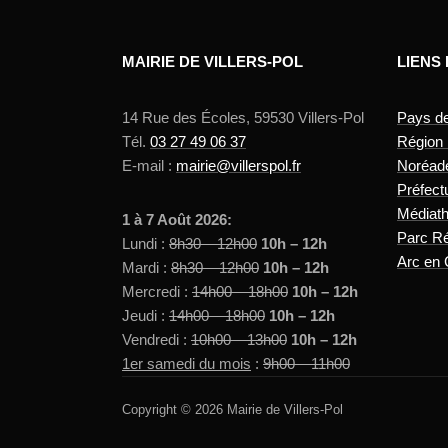
MAIRIE DE VILLERS-POL
LIENS
14 Rue des Écoles, 59530 Villers-Pol
Pays d
Tél.
03 27 49 06 37
Région
E-mail :
mairie@villerspol.fr
Noréad
Préfect
Médiat
1 à 7 Août 2026:
Parc Ré
Lundi :
8h30 – 12h00
10h – 12h
Arc en 
Mardi :
8h30 – 12h00
10h – 12h
Mercredi :
14h00 – 18h00
10h – 12h
Jeudi :
14h00 – 18h00
10h – 12h
Vendredi :
10h00 – 13h00
10h – 12h
1er samedi du mois
:
9h00 – 11h00
Copyright © 2026 Mairie de Villers-Pol