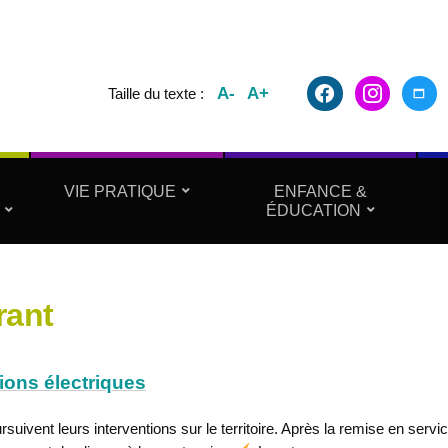
facebook2
instagram
maxim
A-
A+
Taille du texte :
VIE PRATIQUE
ENFANCE &
ÉDUCATION
rant
tions électriques
uivent leurs interventions sur le territoire. Après la remise en servi