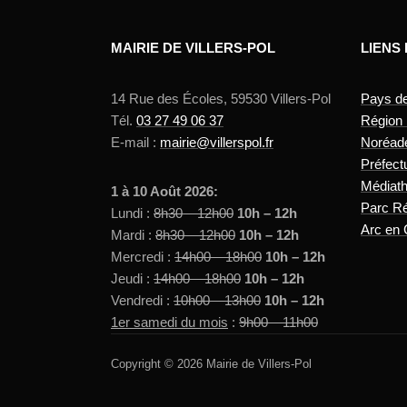
MAIRIE DE VILLERS-POL
LIENS
14 Rue des Écoles, 59530 Villers-Pol
Pays d
Tél.
03 27 49 06 37
Région
E-mail :
mairie@villerspol.fr
Noréad
Préfect
Médiat
1 à 10 Août 2026:
Parc Ré
Lundi :
8h30 – 12h00
10h – 12h
Arc en 
Mardi :
8h30 – 12h00
10h – 12h
Mercredi :
14h00 – 18h00
10h – 12h
Jeudi :
14h00 – 18h00
10h – 12h
Vendredi :
10h00 – 13h00
10h – 12h
1er samedi du mois
:
9h00 – 11h00
Copyright © 2026 Mairie de Villers-Pol