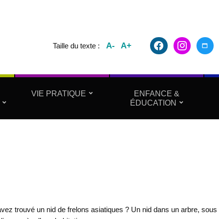
facebook2
instagram
maxim
A-
A+
Taille du texte :
VIE PRATIQUE
ENFANCE &
ÉDUCATION
ez trouvé un nid de frelons asiatiques ? Un nid dans un arbre, sous t