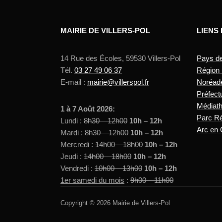
MAIRIE DE VILLERS-POL
LIENS
14 Rue des Écoles, 59530 Villers-Pol
Pays d
Tél.
03 27 49 06 37
Région
E-mail :
mairie@villerspol.fr
Noréad
Préfect
Médiat
1 à 7 Août 2026:
Parc Ré
Lundi :
8h30 – 12h00
10h – 12h
Arc en 
Mardi :
8h30 – 12h00
10h – 12h
Mercredi :
14h00 – 18h00
10h – 12h
Jeudi :
14h00 – 18h00
10h – 12h
Vendredi :
10h00 – 13h00
10h – 12h
1er samedi du mois
:
9h00 – 11h00
Copyright © 2026 Mairie de Villers-Pol