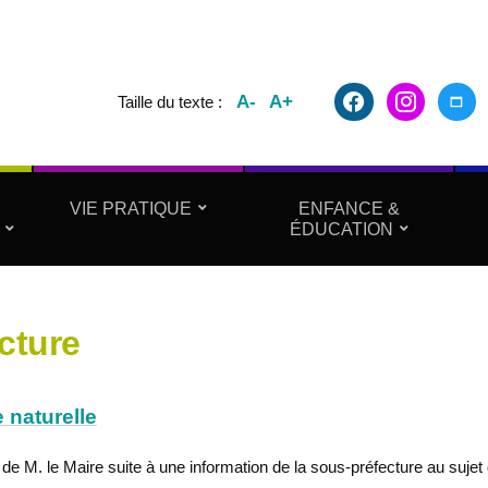
facebook2
instagram
maxim
A-
A+
Taille du texte :
VIE PRATIQUE
ENFANCE &
ÉDUCATION
cture
 naturelle
e M. le Maire suite à une information de la sous-préfecture au sujet