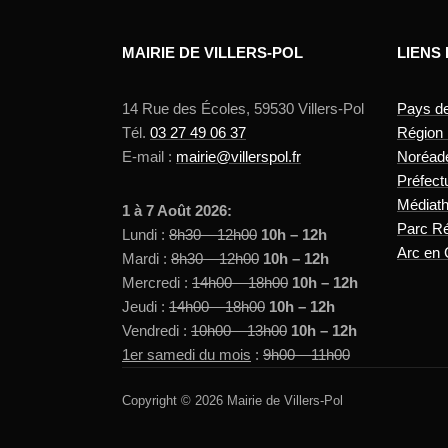
MAIRIE DE VILLERS-POL
LIENS
14 Rue des Écoles, 59530 Villers-Pol
Pays d
Tél.
03 27 49 06 37
Région
E-mail :
mairie@villerspol.fr
Noréad
Préfect
Médiat
1 à 7 Août 2026:
Parc Ré
Lundi :
8h30 – 12h00
10h – 12h
Arc en 
Mardi :
8h30 – 12h00
10h – 12h
Mercredi :
14h00 – 18h00
10h – 12h
Jeudi :
14h00 – 18h00
10h – 12h
Vendredi :
10h00 – 13h00
10h – 12h
1er samedi du mois
:
9h00 – 11h00
Copyright © 2026 Mairie de Villers-Pol