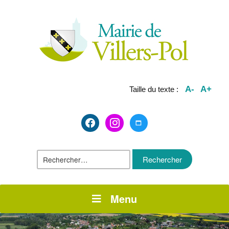
A-
A+
Taille du texte :
facebook2
instagram
maximize
Rechercher :
Menu