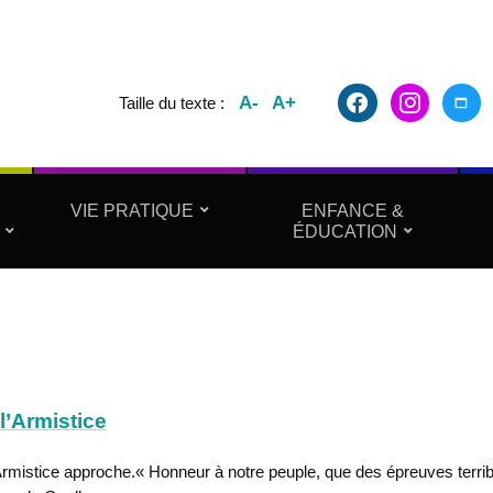
facebook2
instagram
maxim
A-
A+
Taille du texte :
VIE PRATIQUE
ENFANCE &
ÉDUCATION
’Armistice
mistice approche.« Honneur à notre peuple, que des épreuves terrib