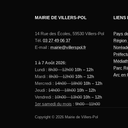
MAIRIE DE VILLERS-POL
LIENS
14 Rue des Écoles, 59530 Villers-Pol
Pays d
Tél.
03 27 49 06 37
Région
E-mail :
mairie@villerspol.fr
Noréad
Préfect
Médiat
1 à 7 Août 2026:
Parc Ré
Lundi :
8h30 – 12h00
10h – 12h
Arc en 
Mardi :
8h30 – 12h00
10h – 12h
Mercredi :
14h00 – 18h00
10h – 12h
Jeudi :
14h00 – 18h00
10h – 12h
Vendredi :
10h00 – 13h00
10h – 12h
1er samedi du mois
:
9h00 – 11h00
Copyright © 2026 Mairie de Villers-Pol