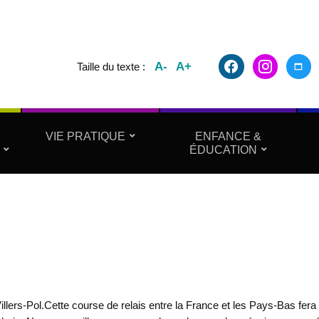
facebook2
instagram
maxim
A-
A+
Taille du texte :
VIE PRATIQUE
ENFANCE &
ÉDUCATION
lers-Pol.Cette course de relais entre la France et les Pays-Bas fera