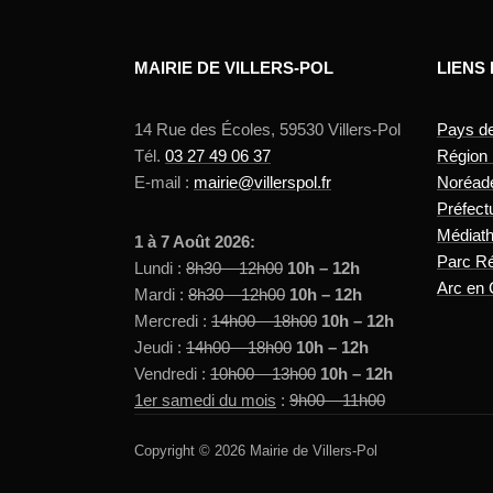
MAIRIE DE VILLERS-POL
LIENS
14 Rue des Écoles, 59530 Villers-Pol
Pays d
Tél.
03 27 49 06 37
Région
E-mail :
mairie@villerspol.fr
Noréad
Préfect
Médiat
1 à 7 Août 2026:
Parc Ré
Lundi :
8h30 – 12h00
10h – 12h
Arc en 
Mardi :
8h30 – 12h00
10h – 12h
Mercredi :
14h00 – 18h00
10h – 12h
Jeudi :
14h00 – 18h00
10h – 12h
Vendredi :
10h00 – 13h00
10h – 12h
1er samedi du mois
:
9h00 – 11h00
Copyright © 2026 Mairie de Villers-Pol