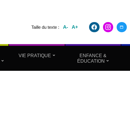
facebook2
instagram
maxim
A-
A+
Taille du texte :
VIE PRATIQUE
ENFANCE &
ÉDUCATION