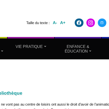
facebook2
instagram
maxim
A-
A+
Taille du texte :
VIE PRATIQUE
ENFANCE &
ÉDUCATION
ibliothèque
e vont pas au centre de loisirs ont aussi le droit d’avoir de l’animatio