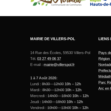
MAIRIE DE VILLERS-POL
LIENS
14 Rue des Écoles, 59530 Villers-Pol
Pays d
Tél.
03 27 49 06 37
Région
E-mail :
mairie@villerspol.fr
Noréad
Préfect
Médiat
1 à 7 Août 2026:
Parc Ré
Lundi :
8h30 – 12h00
10h – 12h
Arc en 
Mardi :
8h30 – 12h00
10h – 12h
Mercredi :
14h00 – 18h00
10h – 12h
Jeudi :
14h00 – 18h00
10h – 12h
Vendredi :
10h00 – 13h00
10h – 12h